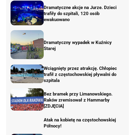
Dramatyczne akcje na Jurze. Dzieci
trafiły do szpitali, 120 osób
ewakuowano
Dramatyczny wypadek w Kuźnicy
Starej
Wciągnięty przez atrakcję. Chłopiec
trafił z częstochowskiej pływalni do
szpitala
Bez bramek przy Limanowskiego.
Raków zremisował z Hammarby
[ZDJĘCIA]
Atak na kobietę na częstochowskiej
Północy!