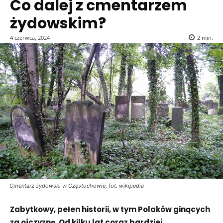
Co dalej z cmentarzem
żydowskim?
4 czerwca, 2024
2
min.
Cmentarz żydowski w Częstochowie, fot. wikipedia
Zabytkowy, pełen historii, w tym Polaków ginących
za ojczyznę. Od kilku lat coraz bardziej