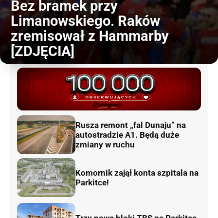
Bez bramek przy
Limanowskiego. Raków
zremisował z Hammarby
[ZDJĘCIA]
Rusza remont „fal Dunaju” na
autostradzie A1. Będą duże
zmiany w ruchu
Komornik zajął konta szpitala na
Parkitce!
Trzy nowe bloki TBS na Parkitce