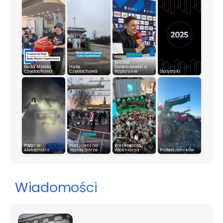
Michał
Rada Miasta
Huta
Świerczewski o
Częstochowa
Częstochowa
Papszunie
Statystyki
Pożar w
Prezydent na
Prezentacja
Aleksandrii
Jasnej Górze
Włókniarza
Protest rolników
Wiadomości