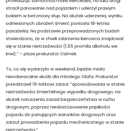
prowadząc samochód marki Mercedes, na łuku drogi
stracił panowanie nad pojazdem i uderzył prawym
bokiem w betonowy słup. Na skutek uderzenia, wyniku
odniesionych obrażeń śmierć poniosła 18-letnia
pasażerka. Na podstawie przeprowadzonych badań
stwierdzono, że w chwili zdarzenia kierowca znajdował
się w stanie nietrzeźwości (1,55 promila alkoholu we
krwi).” – pisze prokurator Ozimek.
To, co się wydarzyło w weekend, będzie miało
nieodwracalne skutki dla młodego Olafa. Prokurator
przedstawił 19-latkowi zarzut ”spowodowania w stanie
nietrzeźwości śmiertelnego wypadku drogowego, na
skutek naruszenia zasad bezpieczeństwa w ruchu
drogowym, poprzez niedostosowanie prędkości
pojazdu do panujących warunków drogowych oraz
zarzut prowadzenia pojazdu mechanicznego w stanie
nietrzeźwości.”