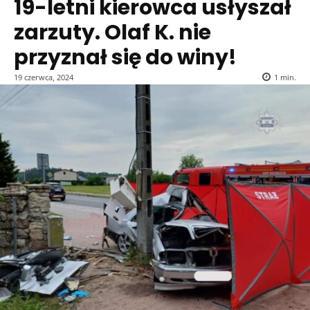
19-letni kierowca usłyszał
zarzuty. Olaf K. nie
przyznał się do winy!
19 czerwca, 2024
1
min.