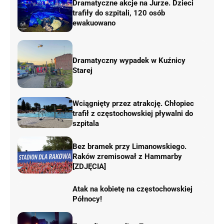
Dramatyczne akcje na Jurze. Dzieci
trafiły do szpitali, 120 osób
ewakuowano
Dramatyczny wypadek w Kuźnicy
Starej
Wciągnięty przez atrakcję. Chłopiec
trafił z częstochowskiej pływalni do
szpitala
Bez bramek przy Limanowskiego.
Raków zremisował z Hammarby
[ZDJĘCIA]
Atak na kobietę na częstochowskiej
Północy!