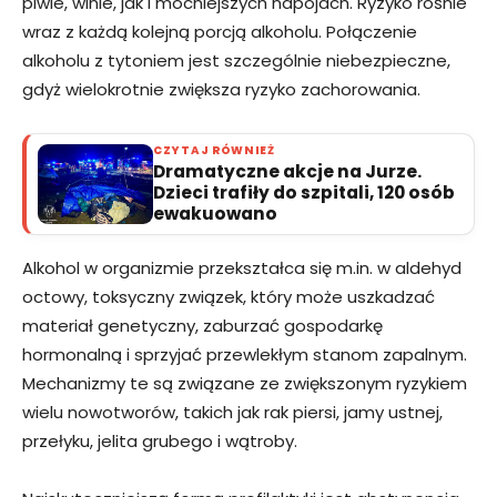
piwie, winie, jak i mocniejszych napojach. Ryzyko rośnie
wraz z każdą kolejną porcją alkoholu. Połączenie
alkoholu z tytoniem jest szczególnie niebezpieczne,
gdyż wielokrotnie zwiększa ryzyko zachorowania.
CZYTAJ RÓWNIEŻ
Dramatyczne akcje na Jurze.
Dzieci trafiły do szpitali, 120 osób
ewakuowano
Alkohol w organizmie przekształca się m.in. w aldehyd
octowy, toksyczny związek, który może uszkadzać
materiał genetyczny, zaburzać gospodarkę
hormonalną i sprzyjać przewlekłym stanom zapalnym.
Mechanizmy te są związane ze zwiększonym ryzykiem
wielu nowotworów, takich jak rak piersi, jamy ustnej,
przełyku, jelita grubego i wątroby.