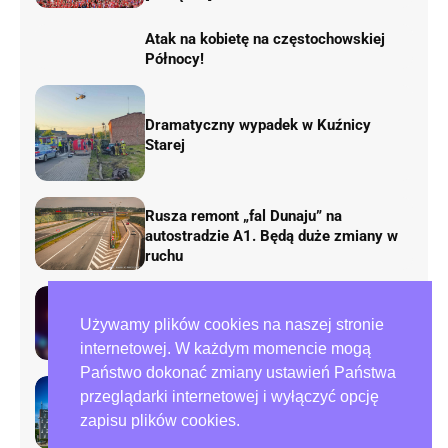
Atak na kobietę na częstochowskiej
Północy!
Dramatyczny wypadek w Kuźnicy
Starej
Rusza remont „fal Dunaju” na
autostradzie A1. Będą duże zmiany w
ruchu
Tragedia przy ulicy Zana w
Używamy plików cookies na naszej stronie
Częstochowie. Nie żyje mężczyzna
internetowej. W każdym momencie mogą
Państwo dokonać zmiany ustawień Państwa
przeglądarki internetowej i wyłączyć opcję
Preparowanie kart w referendum.
zapisu plików cookies.
Zawiadomienia do policji i ABW