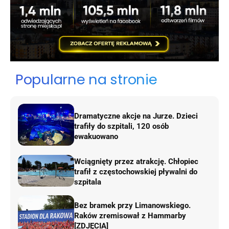
Popularne na stronie
Dramatyczne akcje na Jurze. Dzieci
trafiły do szpitali, 120 osób
ewakuowano
Wciągnięty przez atrakcję. Chłopiec
trafił z częstochowskiej pływalni do
szpitala
Bez bramek przy Limanowskiego.
Raków zremisował z Hammarby
[ZDJĘCIA]