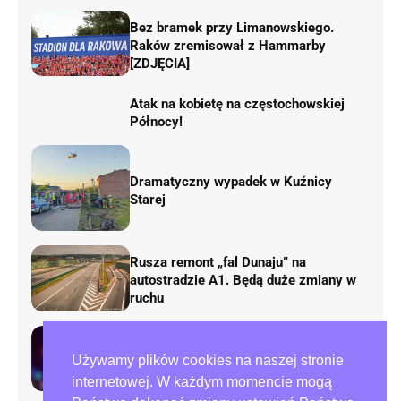
Bez bramek przy Limanowskiego.
Raków zremisował z Hammarby
[ZDJĘCIA]
Atak na kobietę na częstochowskiej
Północy!
Dramatyczny wypadek w Kuźnicy
Starej
Rusza remont „fal Dunaju” na
autostradzie A1. Będą duże zmiany w
ruchu
Tragedia przy ulicy Zana w
Używamy plików cookies na naszej stronie
Częstochowie. Nie żyje mężczyzna
internetowej. W każdym momencie mogą