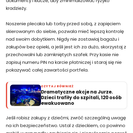
dokumenty i klucze, aby zminimalizować ryzyko
kradzieży.
Noszenie plecaka lub torby przed sobą, z zapięciem
skierowanym do siebie, pozwala mieć lepszą kontrolę
nad swoim dobytkiem. Nigdy nie zostawiaj bagażu i
zakupów bez opieki, a jeśli jest ich za dużo, skorzystaj z
przechowalni lub zamkniętych szafek. Przy kasie nie
zapisuj numeru PIN na karcie płatniczej i staraj się nie
pokazywać całej zawartości portfela.
CZYTAJ RÓWNIEŻ
Dramatyczne akcje na Jurze.
Dzieci trafiły do szpitali, 120 osób
ewakuowano
Jeśli robisz zakupy z dziećmi, zwróć szczególną uwagę
na ich bezpieczeństwo. Ustal z dzieckiem, co powinno