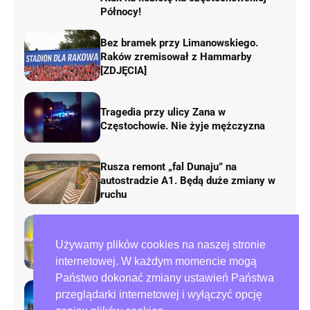
Północy!
Bez bramek przy Limanowskiego.
Raków zremisował z Hammarby
[ZDJĘCIA]
Tragedia przy ulicy Zana w
Częstochowie. Nie żyje mężczyzna
Rusza remont „fal Dunaju” na
autostradzie A1. Będą duże zmiany w
ruchu
AirShow Rudniki 2026. Dziś finał
Używamy plików cookies na naszej stronie
pokazów lotniczych
internetowej. W każdym momencie mogą
Państwo dokonać zmiany ustawień Państwa
przeglądarki internetowej i wyłączyć opcję
Preparowanie kart w referendum.