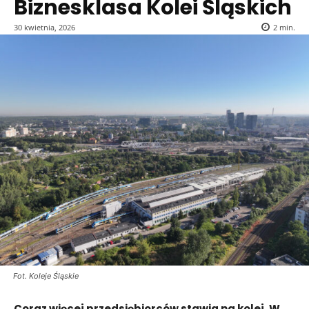
Biznesklasa Kolei Śląskich
30 kwietnia, 2026
2
min.
Fot. Koleje Śląskie
Coraz więcej przedsiębiorców stawia na kolej. W