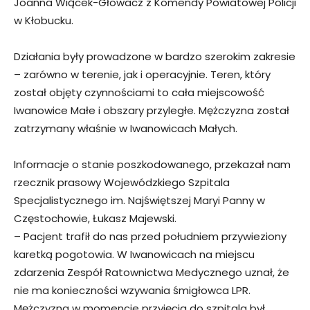
Joanna Wiącek-Głowacz z Komendy Powiatowej Policji
w Kłobucku.
Działania były prowadzone w bardzo szerokim zakresie
– zarówno w terenie, jak i operacyjnie. Teren, który
został objęty czynnościami to cała miejscowość
Iwanowice Małe i obszary przyległe. Mężczyzna został
zatrzymany właśnie w Iwanowicach Małych.
Informacje o stanie poszkodowanego, przekazał nam
rzecznik prasowy Wojewódzkiego Szpitala
Specjalistycznego im. Najświętszej Maryi Panny w
Częstochowie, Łukasz Majewski.
– Pacjent trafił do nas przed południem przywieziony
karetką pogotowia. W Iwanowicach na miejscu
zdarzenia Zespół Ratownictwa Medycznego uznał, że
nie ma konieczności wzywania śmigłowca LPR.
Mężczyzna w momencie przyjęcia do szpitala był