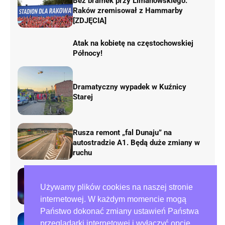
Bez bramek przy Limanowskiego.
Raków zremisował z Hammarby
[ZDJĘCIA]
Atak na kobietę na częstochowskiej
Północy!
Dramatyczny wypadek w Kuźnicy
Starej
Rusza remont „fal Dunaju” na
autostradzie A1. Będą duże zmiany w
ruchu
Tragedia przy ulicy Zana w
Używamy plików cookies na naszej stronie
Częstochowie. Nie żyje mężczyzna
internetowej. W każdym momencie mogą
Państwo dokonać zmiany ustawień Państwa
przeglądarki internetowej i wyłączyć opcję