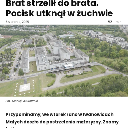
Brat strzelił do brata.
Pocisk utknął w żuchwie
5 sierpnia, 2025
1
min.
Fot. Maciej Witkowski
Przypominamy, we wtorek rano w Iwanowicach
Małych doszło do postrzelenia mężczyzny. Znamy