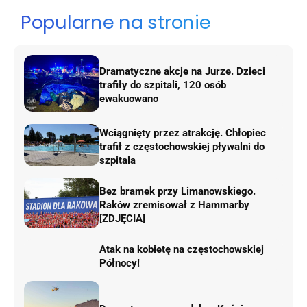
Popularne na stronie
Dramatyczne akcje na Jurze. Dzieci
trafiły do szpitali, 120 osób
ewakuowano
Wciągnięty przez atrakcję. Chłopiec
trafił z częstochowskiej pływalni do
szpitala
Bez bramek przy Limanowskiego.
Raków zremisował z Hammarby
[ZDJĘCIA]
Atak na kobietę na częstochowskiej
Północy!