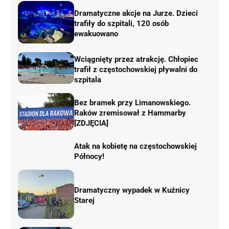
Dramatyczne akcje na Jurze. Dzieci
trafiły do szpitali, 120 osób
ewakuowano
Wciągnięty przez atrakcję. Chłopiec
trafił z częstochowskiej pływalni do
szpitala
Bez bramek przy Limanowskiego.
Raków zremisował z Hammarby
[ZDJĘCIA]
Atak na kobietę na częstochowskiej
Północy!
Dramatyczny wypadek w Kuźnicy
Starej