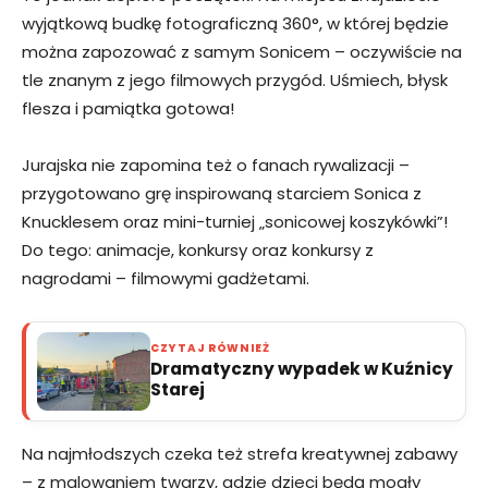
wyjątkową budkę fotograficzną 360°, w której będzie
można zapozować z samym Sonicem – oczywiście na
tle znanym z jego filmowych przygód. Uśmiech, błysk
flesza i pamiątka gotowa!
Jurajska nie zapomina też o fanach rywalizacji –
przygotowano grę inspirowaną starciem Sonica z
Knucklesem oraz mini-turniej „sonicowej koszykówki”!
Do tego: animacje, konkursy oraz konkursy z
nagrodami – filmowymi gadżetami.
CZYTAJ RÓWNIEŻ
Dramatyczny wypadek w Kuźnicy
Starej
Na najmłodszych czeka też strefa kreatywnej zabawy
– z malowaniem twarzy, gdzie dzieci będą mogły