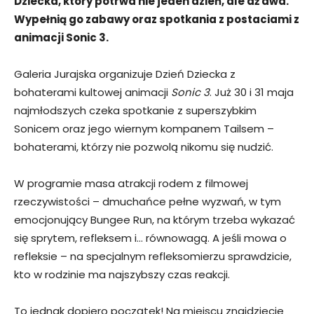
Dziecka, który potrwa nie jeden dzień, ale aż dwa.
Wypełnią go zabawy oraz spotkania z postaciami z
animacji Sonic 3.
Galeria Jurajska organizuje Dzień Dziecka z
bohaterami kultowej animacji
Sonic 3
. Już 30 i 31 maja
najmłodszych czeka spotkanie z superszybkim
Sonicem oraz jego wiernym kompanem Tailsem –
bohaterami, którzy nie pozwolą nikomu się nudzić.
W programie masa atrakcji rodem z filmowej
rzeczywistości – dmuchańce pełne wyzwań, w tym
emocjonujący Bungee Run, na którym trzeba wykazać
się sprytem, refleksem i… równowagą. A jeśli mowa o
refleksie – na specjalnym refleksomierzu sprawdzicie,
kto w rodzinie ma najszybszy czas reakcji.
To jednak dopiero początek! Na miejscu znajdziecie