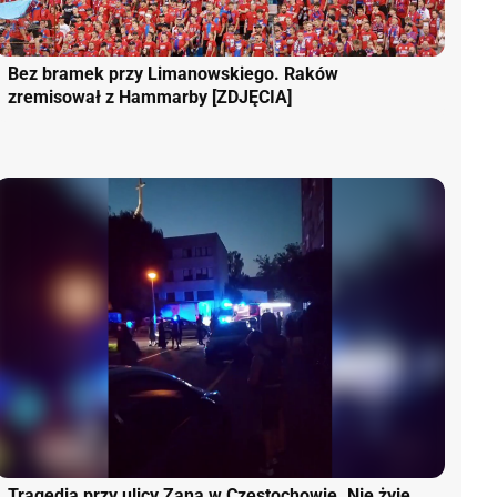
Bez bramek przy Limanowskiego. Raków
zremisował z Hammarby [ZDJĘCIA]
Tragedia przy ulicy Zana w Częstochowie. Nie żyje