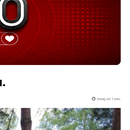
.
mniej niż 1
min.