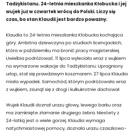
Tadżykistanu. 24-letnia mieszkanka Kłobucka i jej
wujek już w czwartek wrócą do Polski. Liczy się
czas, bo stan Klaudii jest bardzo poważny.
Klaudia to 24-letnia mieszkanka Kłobucka kochająca
góry. Ambitna dziewczyna po studiach licencjackich,
która w październiku ma bronić pracy magisterskiej.
Uwielbia podróżować. 11 lipca wyleciała wraz z wujkiem
na wymarzone wakacje do Tadżykistanu. Upragniony
urlop, stał się prawdziwym koszmarem. 27 lipca Klaudia
miała wypadek. Samochód, którym podróżowała wraz
z wujkiem, zsunął się z drogi i kulkukrotnie dachował.
Wujek Klaudii doznał urazu głowy, lewego barku oraz
ma zamknięte złamanie drugiego żebra. Niestety z
24-latką jest o wiele gorzej. Klaudia wymaga
natychmiastowej pomocy, doznała urazu czaszkowo-