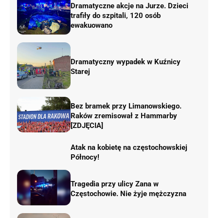
Dramatyczne akcje na Jurze. Dzieci
trafiły do szpitali, 120 osób
ewakuowano
Dramatyczny wypadek w Kuźnicy
Starej
Bez bramek przy Limanowskiego.
Raków zremisował z Hammarby
[ZDJĘCIA]
Atak na kobietę na częstochowskiej
Północy!
Tragedia przy ulicy Zana w
Częstochowie. Nie żyje mężczyzna