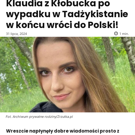
Klaudia z Kłobucka po
wypadku w Tadżykistanie
w końcu wróci do Polski!
31 lipca, 2024
1
min.
Fot. Archiwum prywatne rodziny/Zrzutka.pl
Wreszcie napłynęły dobre wiadomości prosto z