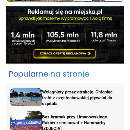
Popularne na stronie
Wciągnięty przez atrakcję. Chłopiec
trafił z częstochowskiej pływalni do
szpitala
Bez bramek przy Limanowskiego.
Raków zremisował z Hammarby
[ZDJĘCIA]