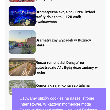
Dramatyczne akcje na Jurze. Dzieci
trafiły do szpitali, 120 osób
ewakuowano
Dramatyczny wypadek w Kuźnicy
Starej
Rusza remont „fal Dunaju” na
autostradzie A1. Będą duże zmiany w
ruchu
Komornik zajął konta szpitala na
Parkitce!
Używamy plików cookies na naszej stronie
Atak na kobietę na częstochowskiej
internetowej. W każdym momencie mogą
Północy!