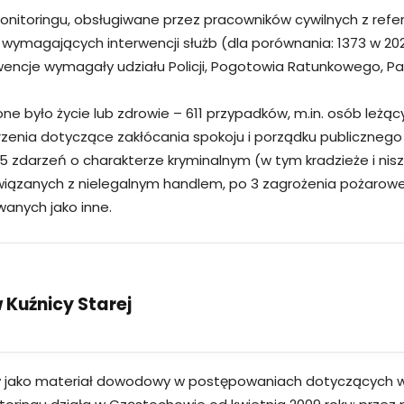
monitoringu, obsługiwane przez pracowników cywilnych z refe
ń wymagających interwencji służb (dla porównania: 1373 w 20
wencje wymagały udziału Policji, Pogotowia Ratunkowego, Pań
one było życie lub zdrowie – 611 przypadków, m.in. osób leż
zenia dotyczące zakłócania spokoju i porządku publicznego 
 zdarzeń o charakterze kryminalnym (w tym kradzieże i nisz
iązanych z nielegalnym handlem, po 3 zagrożenia pożarowe 
wanych jako inne.
Kuźnicy Starej
zy jako materiał dowodowy w postępowaniach dotyczących wy