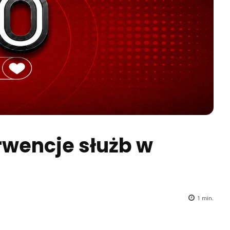
rwencje służb w
1
min.