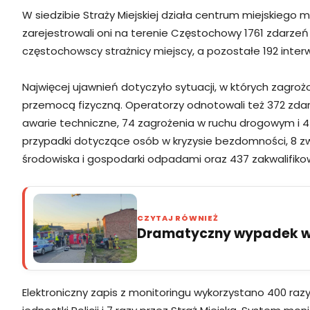
W siedzibie Straży Miejskiej działa centrum miejskiego 
zarejestrowali oni na terenie Częstochowy 1761 zdarze
częstochowscy strażnicy miejscy, a pozostałe 192 inter
Najwięcej ujawnień dotyczyło sytuacji, w których zagroż
przemocą fizyczną. Operatorzy odnotowali też 372 zdar
awarie techniczne, 74 zagrożenia w ruchu drogowym i 45
przypadki dotyczące osób w kryzysie bezdomności, 8 zw
środowiska i gospodarki odpadami oraz 437 zakwalifiko
CZYTAJ RÓWNIEŻ
Dramatyczny wypadek w 
Elektroniczny zapis z monitoringu wykorzystano 400 ra