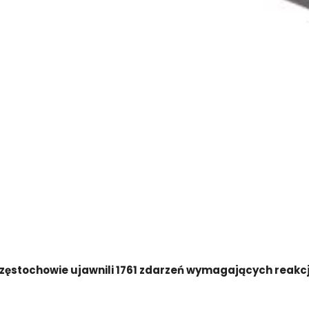
ęstochowie ujawnili 1761 zdarzeń wymagających reakcji 