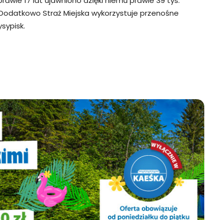
prawie 17 lat ujawniono dzięki niemu prawie 39 tys.
 Dodatkowo Straż Miejska wykorzystuje przenośne
sypisk.