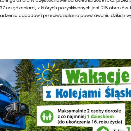
nitoringu działa w Częstochowie od kwietnia 2009 roku; przez 
7 urządzeniami, z których pozyskiwanych jest 215 obrazów.
omadzenia odpadów i przeciwdziałania powstawaniu dzikich wy