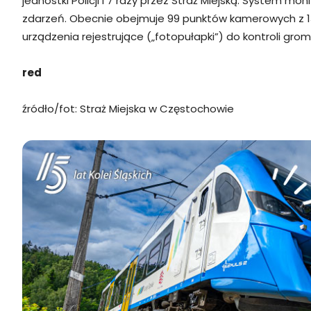
jednostki Policji i 7 razy przez Straż Miejską. System mo
zdarzeń. Obecnie obejmuje 99 punktów kamerowych z 13
urządzenia rejestrujące („fotopułapki”) do kontroli gr
red
źródło/fot: Straż Miejska w Częstochowie