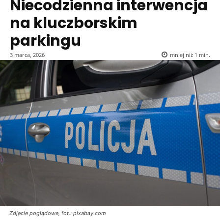
Niecodzienna interwencja
na kluczborskim
parkingu
3 marca, 2026
mniej niż 1
min.
Zdjęcie poglądowe, fot.: pixabay.com