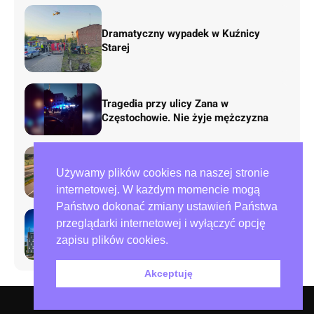
Dramatyczny wypadek w Kuźnicy
Starej
Tragedia przy ulicy Zana w
Częstochowie. Nie żyje mężczyzna
Rusza remont „fal Dunaju” na
Używamy plików cookies na naszej stronie
autostradzie A1. Będą duże zmiany w
ruchu
internetowej. W każdym momencie mogą
Państwo dokonać zmiany ustawień Państwa
przeglądarki internetowej i wyłączyć opcję
Preparowanie kart w referendum.
zapisu plików cookies.
Zawiadomienia do policji i ABW
Akceptuję
O nas – redakcja miejska.pl
Polityka prywatności
Współpraca