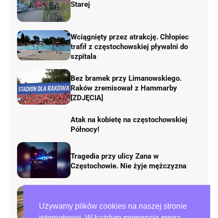
Starej
Wciągnięty przez atrakcję. Chłopiec
trafił z częstochowskiej pływalni do
szpitala
Bez bramek przy Limanowskiego.
Raków zremisował z Hammarby
[ZDJĘCIA]
Atak na kobietę na częstochowskiej
Północy!
Tragedia przy ulicy Zana w
Częstochowie. Nie żyje mężczyzna
Rusza remont „fal Dunaju” na
autostradzie A1. Będą duże zmiany w
Używamy plików cookies na naszej stronie
ruchu
internetowej. W każdym momencie mogą