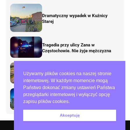
Dramatyczny wypadek w Kuźnicy
Starej
Tragedia przy ulicy Zana w
Częstochowie. Nie żyje mężczyzna
Rusza remont „fal Dunaju” na
Używamy plików cookies na naszej stronie
autostradzie A1. Będą duże zmiany w
ruchu
internetowej. W każdym momencie mogą
Państwo dokonać zmiany ustawień Państwa
przeglądarki internetowej i wyłączyć opcję
Preparowanie kart w referendum.
zapisu plików cookies.
Zawiadomienia do policji i ABW
Akceptuję
O nas – redakcja miejska.pl
Polityka prywatności
Współpraca