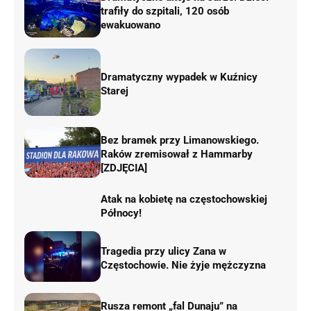
trafiły do szpitali, 120 osób
ewakuowano
Dramatyczny wypadek w Kuźnicy
Starej
Bez bramek przy Limanowskiego.
Raków zremisował z Hammarby
[ZDJĘCIA]
Atak na kobietę na częstochowskiej
Północy!
Tragedia przy ulicy Zana w
Częstochowie. Nie żyje mężczyzna
Rusza remont „fal Dunaju” na