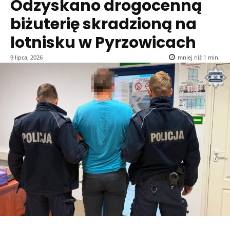
Odzyskano drogocenną
biżuterię skradzioną na
lotnisku w Pyrzowicach
9 lipca, 2026
mniej niż 1
min.