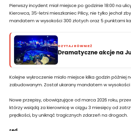
Pierwszy incydent miał miejsce po godzinie 18:00 na uli
Kierowca, 35-letni mieszkaniec Pilicy, nie tylko jechał
mandatem w wysokości 300 złotych oraz 5 punktami kar
CZYTAJ RÓWNIEŻ
Dramatyczne akcje na Jur
Kolejne wykroczenie miało miejsce kilka godzin później 
zabudowanym. Został ukarany mandatem w wysokości 2 t
Nowe przepisy, obowiązujące od marca 2026 roku, prze
którzy wsiądą za kierownicę w ciągu 3 miesięcy od zatrz
prędkości, by uniknąć tragicznych zdarzeń na drogach.
red