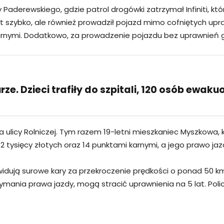
cy Paderewskiego, gdzie patrol drogówki zatrzymał Infiniti, k
 zbyt szybko, ale również prowadził pojazd mimo cofniętych u
nymi. Dodatkowo, za prowadzenie pojazdu bez uprawnień gr
ze. Dzieci trafiły do szpitali, 120 osób ewak
na ulicy Rolniczej. Tym razem 19-letni mieszkaniec Myszkowa
ysięcy złotych oraz 14 punktami karnymi, a jego prawo jaz
widują surowe kary za przekroczenie prędkości o ponad 50
ymania prawa jazdy, mogą stracić uprawnienia na 5 lat. Poli