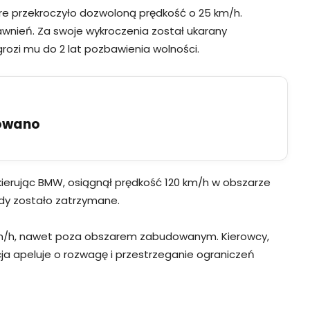
tóre przekroczyło dozwoloną prędkość o 25 km/h.
prawnień. Za swoje wykroczenia został ukarany
ozi mu do 2 lat pozbawienia wolności.
uowano
, kierując BMW, osiągnął prędkość 120 km/h w obszarze
dy zostało zatrzymane.
 km/h, nawet poza obszarem zabudowanym. Kierowcy,
cja apeluje o rozwagę i przestrzeganie ograniczeń