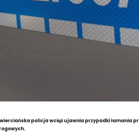
zawierciańska policja wciąż ujawnia przypadki łamania 
drogowych.