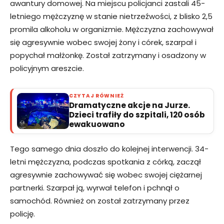
awantury domowej. Na miejscu policjanci zastali 45-
letniego mężczyznę w stanie nietrzeźwości, z blisko 2,5
promila alkoholu w organizmie. Mężczyzna zachowywał
się agresywnie wobec swojej żony i córek, szarpał i
popychał małżonkę. Został zatrzymany i osadzony w
policyjnym areszcie.
CZYTAJ RÓWNIEŻ
Dramatyczne akcje na Jurze.
Dzieci trafiły do szpitali, 120 osób
ewakuowano
Tego samego dnia doszło do kolejnej interwencji. 34-
letni mężczyzna, podczas spotkania z córką, zaczął
agresywnie zachowywać się wobec swojej ciężarnej
partnerki. Szarpał ją, wyrwał telefon i pchnął o
samochód. Również on został zatrzymany przez
policję.