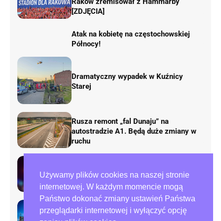
Raków zremisował z Hammarby
[ZDJĘCIA]
Atak na kobietę na częstochowskiej
Północy!
Dramatyczny wypadek w Kuźnicy
Starej
Rusza remont „fal Dunaju” na
autostradzie A1. Będą duże zmiany w
ruchu
Tragedia przy ulicy Zana w
Używamy plików cookies na naszej stronie
Częstochowie. Nie żyje mężczyzna
internetowej. W każdym momencie mogą
Państwo dokonać zmiany ustawień Państwa
przeglądarki internetowej i wyłączyć opcję
Preparowanie kart w referendum.