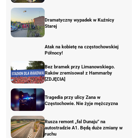
Dramatyczny wypadek w Kuźnicy
Starej
Atak na kobietę na częstochowskiej
Północy!
Bez bramek przy Limanowskiego.
Raków zremisował z Hammarby
[ZDJĘCIA]
Tragedia przy ulicy Zana w
Częstochowie. Nie żyje mężczyzna
Rusza remont „fal Dunaju” na
autostradzie A1. Będą duże zmiany w
ruchu