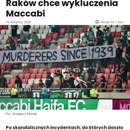
Raków chce wykluczenia
Maccabi
15 sierpnia, 2025
mniej niż 1
min.
Fot. Grzegorz Misiak
Po skandalicznych incydentach, do których doszło