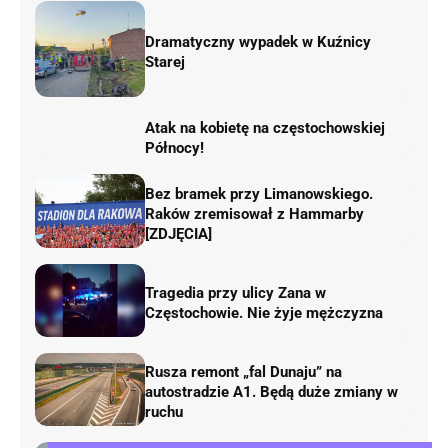
Dramatyczny wypadek w Kuźnicy
Starej
Atak na kobietę na częstochowskiej
Północy!
Bez bramek przy Limanowskiego.
Raków zremisował z Hammarby
[ZDJĘCIA]
Tragedia przy ulicy Zana w
Częstochowie. Nie żyje mężczyzna
Rusza remont „fal Dunaju” na
autostradzie A1. Będą duże zmiany w
ruchu