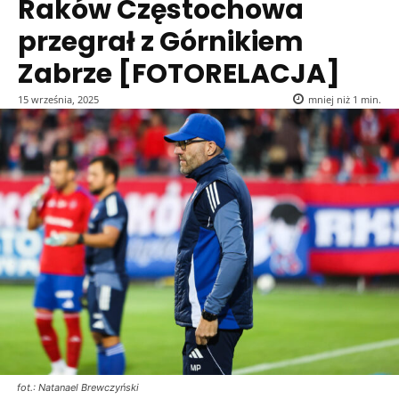
Raków Częstochowa
przegrał z Górnikiem
Zabrze [FOTORELACJA]
15 września, 2025
mniej niż 1
min.
fot.: Natanael Brewczyński