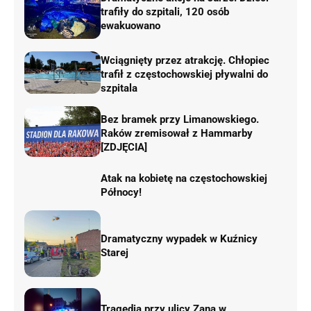
trafiły do szpitali, 120 osób
ewakuowano
Wciągnięty przez atrakcję. Chłopiec
trafił z częstochowskiej pływalni do
szpitala
Bez bramek przy Limanowskiego.
Raków zremisował z Hammarby
[ZDJĘCIA]
Atak na kobietę na częstochowskiej
Północy!
Dramatyczny wypadek w Kuźnicy
Starej
Tragedia przy ulicy Zana w