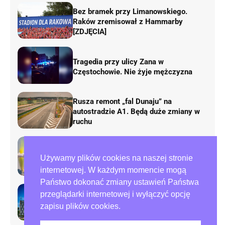
Bez bramek przy Limanowskiego.
Raków zremisował z Hammarby
[ZDJĘCIA]
Tragedia przy ulicy Zana w
Częstochowie. Nie żyje mężczyzna
Rusza remont „fal Dunaju” na
autostradzie A1. Będą duże zmiany w
ruchu
AirShow Rudniki 2026. Dziś finał
Używamy plików cookies na naszej stronie
pokazów lotniczych
internetowej. W każdym momencie mogą
Państwo dokonać zmiany ustawień Państwa
przeglądarki internetowej i wyłączyć opcję
Preparowanie kart w referendum.
zapisu plików cookies.
Zawiadomienia do policji i ABW