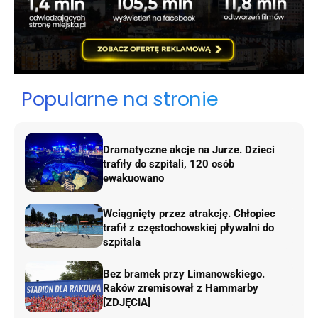
Popularne na stronie
Dramatyczne akcje na Jurze. Dzieci
trafiły do szpitali, 120 osób
ewakuowano
Wciągnięty przez atrakcję. Chłopiec
trafił z częstochowskiej pływalni do
szpitala
Bez bramek przy Limanowskiego.
Raków zremisował z Hammarby
[ZDJĘCIA]