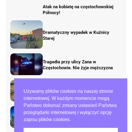
Atak na kobietę na częstochowskiej
Północy!
Dramatyczny wypadek w Kuźnicy
Starej
Tragedia przy ulicy Zana w
Częstochowie. Nie żyje mężczyzna
Rusza remont „fal Dunaju” na
Używamy plików cookies na naszej stronie
autostradzie A1. Będą duże zmiany w
ruchu
internetowej. W każdym momencie mogą
Państwo dokonać zmiany ustawień Państwa
przeglądarki internetowej i wyłączyć opcję
Preparowanie kart w referendum.
zapisu plików cookies.
Zawiadomienia do policji i ABW