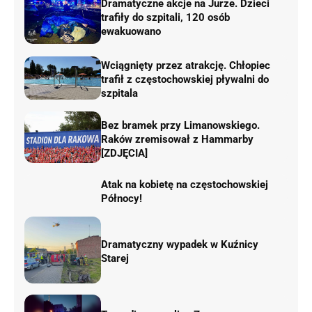
Dramatyczne akcje na Jurze. Dzieci
trafiły do szpitali, 120 osób
ewakuowano
Wciągnięty przez atrakcję. Chłopiec
trafił z częstochowskiej pływalni do
szpitala
Bez bramek przy Limanowskiego.
Raków zremisował z Hammarby
[ZDJĘCIA]
Atak na kobietę na częstochowskiej
Północy!
Dramatyczny wypadek w Kuźnicy
Starej