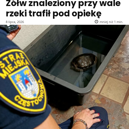
Żółw znaleziony przy wale
rzeki trafił pod opiekę
8 lipca, 2026
mniej niż 1
min.