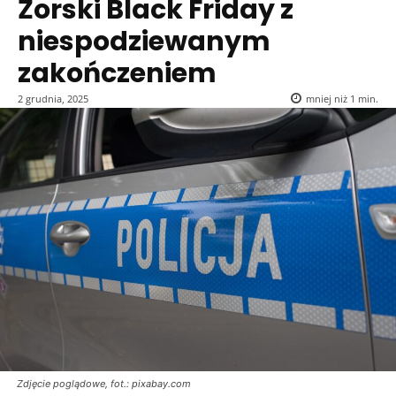
Żorski Black Friday z
niespodziewanym
zakończeniem
2 grudnia, 2025
mniej niż 1
min.
Zdjęcie poglądowe, fot.: pixabay.com