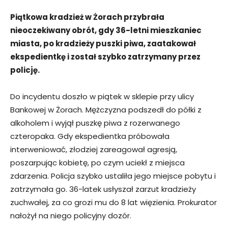
Piątkowa kradzież w Żorach przybrała
nieoczekiwany obrót, gdy 36-letni mieszkaniec
miasta, po kradzieży puszki piwa, zaatakował
ekspedientkę i został szybko zatrzymany przez
policję.
Do incydentu doszło w piątek w sklepie przy ulicy
Bankowej w Żorach. Mężczyzna podszedł do półki z
alkoholem i wyjął puszkę piwa z rozerwanego
czteropaka. Gdy ekspedientka próbowała
interweniować, złodziej zareagował agresją,
poszarpując kobietę, po czym uciekł z miejsca
zdarzenia. Policja szybko ustaliła jego miejsce pobytu i
zatrzymała go. 36-latek usłyszał zarzut kradzieży
zuchwałej, za co grozi mu do 8 lat więzienia. Prokurator
nałożył na niego policyjny dozór.