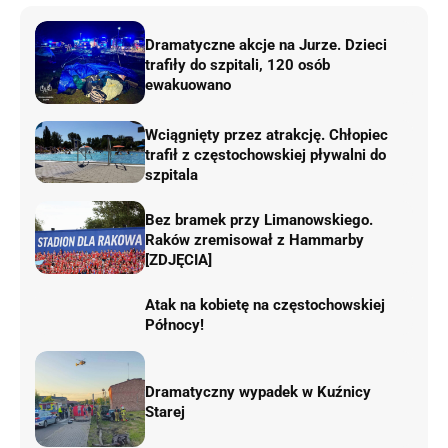
Dramatyczne akcje na Jurze. Dzieci
trafiły do szpitali, 120 osób
ewakuowano
Wciągnięty przez atrakcję. Chłopiec
trafił z częstochowskiej pływalni do
szpitala
Bez bramek przy Limanowskiego.
Raków zremisował z Hammarby
[ZDJĘCIA]
Atak na kobietę na częstochowskiej
Północy!
Dramatyczny wypadek w Kuźnicy
Starej