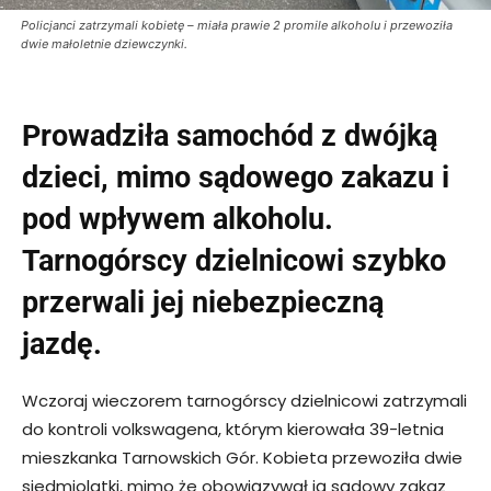
Policjanci zatrzymali kobietę – miała prawie 2 promile alkoholu i przewoziła
dwie małoletnie dziewczynki.
Prowadziła samochód z dwójką
dzieci, mimo sądowego zakazu i
pod wpływem alkoholu.
Tarnogórscy dzielnicowi szybko
przerwali jej niebezpieczną
jazdę.
Wczoraj wieczorem tarnogórscy dzielnicowi zatrzymali
do kontroli volkswagena, którym kierowała 39-letnia
mieszkanka Tarnowskich Gór. Kobieta przewoziła dwie
siedmiolatki, mimo że obowiązywał ją sądowy zakaz