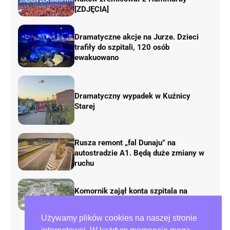
[ZDJĘCIA]
Dramatyczne akcje na Jurze. Dzieci
trafiły do szpitali, 120 osób
ewakuowano
Dramatyczny wypadek w Kuźnicy
Starej
Rusza remont „fal Dunaju” na
autostradzie A1. Będą duże zmiany w
ruchu
Komornik zajął konta szpitala na
Parkitce!
Używamy plików cookies na naszej stronie
Atak na kobietę na częstochowskiej