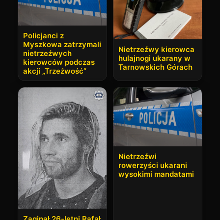
Policjanci z
Myszkowa zatrzymali
Nietrzeźwy kierowca
nietrzeźwych
hulajnogi ukarany w
kierowców podczas
Tarnowskich Górach
akcji „Trzeźwość”
Nietrzeźwi
rowerzyści ukarani
wysokimi mandatami
Zaginął 26-letni Rafał