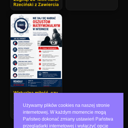
Rzeciński z Zawiercia
Wirtualna miłość, czy
prawdziwe
oszustwo? Nie daj się
Używamy plików cookies na naszej stronie
zwieść internetowym
internetowej. W każdym momencie mogą
amantom!
Państwo dokonać zmiany ustawień Państwa
przeglądarki internetowej i wyłączyć opcję