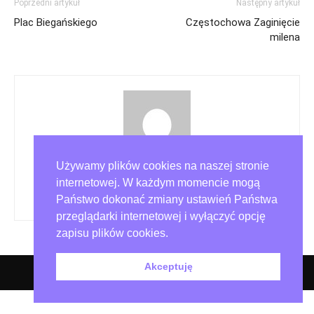
Poprzedni artykuł
Następny artykuł
Plac Biegańskiego
Częstochowa Zaginięcie
milena
Używamy plików cookies na naszej stronie
Redakcja miejska.pl
internetowej. W każdym momencie mogą
https://miejska.hosting24.pl
Państwo dokonać zmiany ustawień Państwa
przeglądarki internetowej i wyłączyć opcję
zapisu plików cookies.
Akceptuję
O nas – redakcja miejska.pl
Polityka prywatności
Współpraca