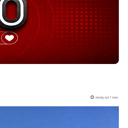
mniej niż 1
min.