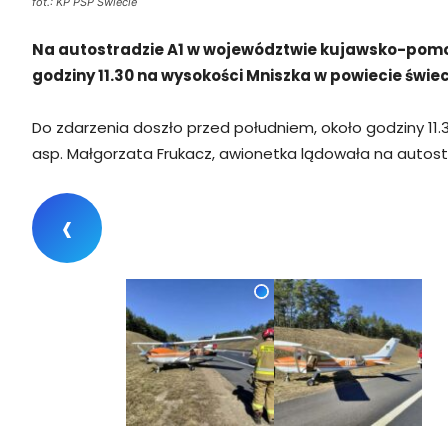
fot.: KP PSP Świecie
Na autostradzie A1 w województwie kujawsko-pomor
godziny 11.30 na wysokości Mniszka w powiecie świec
Do zdarzenia doszło przed południem, około godziny 11
asp. Małgorzata Frukacz, awionetka lądowała na autostra
‹
fot.: KP PSP Świecie