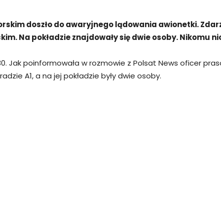
skim doszło do awaryjnego lądowania awionetki. Zdarze
kim. Na pokładzie znajdowały się dwie osoby. Nikomu nic 
.30. Jak poinformowała w rozmowie z Polsat News oficer pr
dzie A1, a na jej pokładzie były dwie osoby.