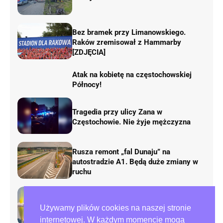
Bez bramek przy Limanowskiego.
Raków zremisował z Hammarby
[ZDJĘCIA]
Atak na kobietę na częstochowskiej
Północy!
Tragedia przy ulicy Zana w
Częstochowie. Nie żyje mężczyzna
Rusza remont „fal Dunaju” na
autostradzie A1. Będą duże zmiany w
ruchu
AirShow Rudniki 2026. Dziś finał
Używamy plików cookies na naszej stronie
pokazów lotniczych
internetowej. W każdym momencie mogą