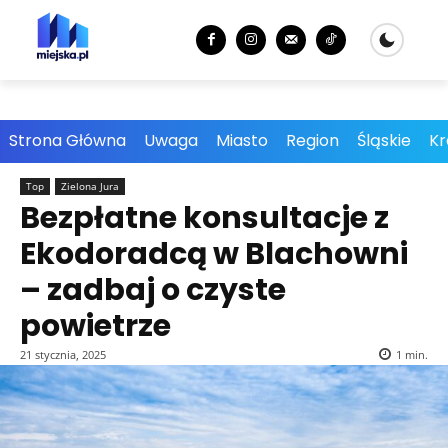
Strona Główna
Uwaga
Miasto
Region
Śląskie
Kr
Top
Zielona Jura
Bezpłatne konsultacje z
Ekodoradcą w Blachowni
– zadbaj o czyste
powietrze
21 stycznia, 2025
1
min.