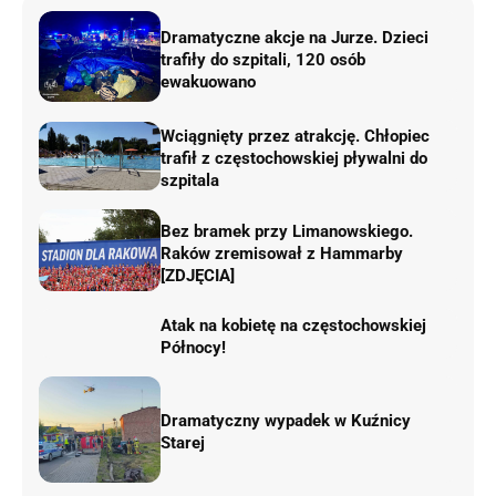
Dramatyczne akcje na Jurze. Dzieci
trafiły do szpitali, 120 osób
ewakuowano
Wciągnięty przez atrakcję. Chłopiec
trafił z częstochowskiej pływalni do
szpitala
Bez bramek przy Limanowskiego.
Raków zremisował z Hammarby
[ZDJĘCIA]
Atak na kobietę na częstochowskiej
Północy!
Dramatyczny wypadek w Kuźnicy
Starej