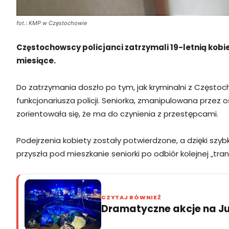
fot.: KMP w Częstochowie
Częstochowscy policjanci zatrzymali 19-letnią kobi
miesiące.
Do zatrzymania doszło po tym, jak kryminalni z Częstoc
funkcjonariusza policji. Seniorka, zmanipulowana przez o
zorientowała się, że ma do czynienia z przestępcami.
Podejrzenia kobiety zostały potwierdzone, a dzięki szybki
przyszła pod mieszkanie seniorki po odbiór kolejnej „tran
CZYTAJ RÓWNIEŻ
Dramatyczne akcje na Jur