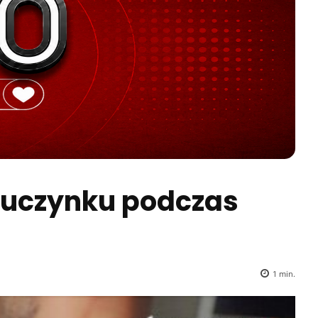
 uczynku podczas
1
min.