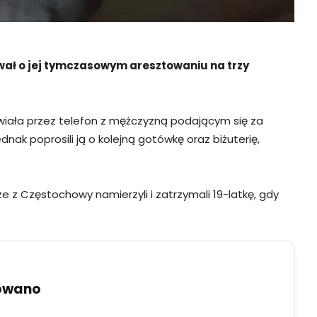
ował o jej tymczasowym aresztowaniu na trzy
awiała przez telefon z mężczyzną podającym się za
dnak poprosili ją o kolejną gotówkę oraz biżuterię,
sze z Częstochowy namierzyli i zatrzymali 19-latkę, gdy
uowano