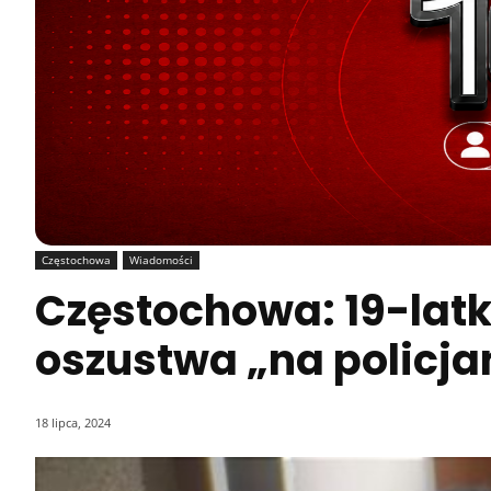
Częstochowa
Wiadomości
Częstochowa: 19-lat
oszustwa „na policja
18 lipca, 2024