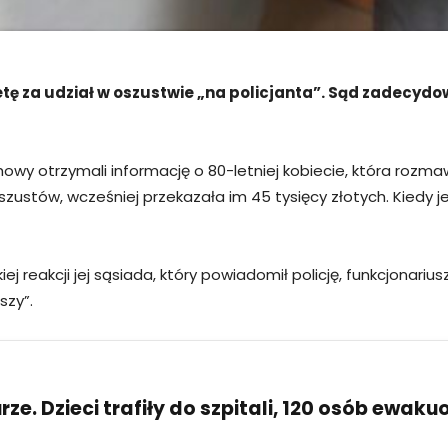
etę za udział w oszustwie „na policjanta”. Sąd zadecyd
howy otrzymali informację o 80-letniej kobiecie, która rozm
szustów, wcześniej przekazała im 45 tysięcy złotych. Kiedy je
ej reakcji jej sąsiada, który powiadomił policję, funkcjonariu
szy”.
ze. Dzieci trafiły do szpitali, 120 osób ewak