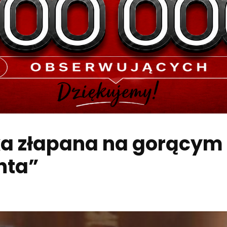
ka złapana na gorącym
nta”