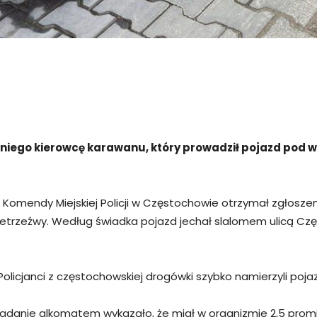
letniego kierowcę karawanu, który prowadził pojazd pod 
y Komendy Miejskiej Policji w Częstochowie otrzymał zgłosz
nietrzeźwy. Według świadka pojazd jechał slalomem ulicą Cz
licjanci z częstochowskiej drogówki szybko namierzyli pojazd
adanie alkomatem wykazało, że miał w organizmie 2,5 promila