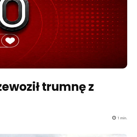
ewoził trumnę z
1
min.