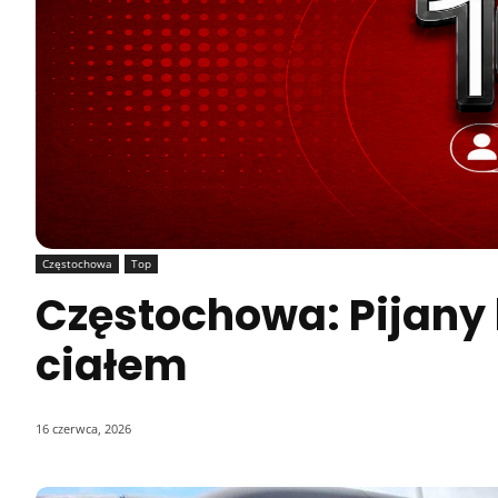
Częstochowa
Top
Częstochowa: Pijany
ciałem
16 czerwca, 2026