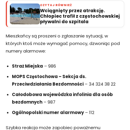
CZYTAJ RÓWNIEŻ
Wciągnięty przez atrakcję.
Chłopiec trafił z częstochowskiej
pływalni do szpitala
Mieszkańcy są proszeni o zgłaszanie sytuacji, w
których ktoś może wymagać pomocy, dzwoniąc pod
numery alarmowe:
Straż Miejska
– 986
MOPS Częstochowa – Sekcja ds.
Przeciwdziałania Bezdomności
– 34 324 38 22
Całodobowa wojewódzka infolinia dla osób
bezdomnych
– 987
Ogólnopolski numer alarmowy
– 112
Szybka reakcja może zapobiec poważnemu