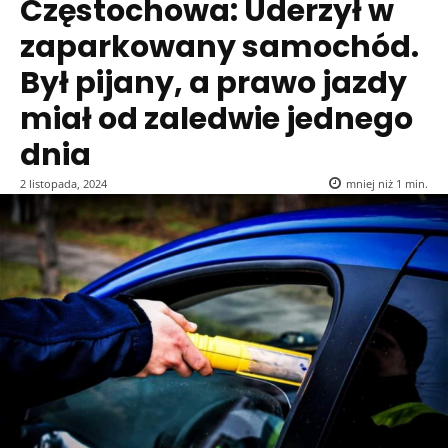
Częstochowa: Uderzył w
zaparkowany samochód.
Był pijany, a prawo jazdy
miał od zaledwie jednego
dnia
2 listopada, 2024
mniej niż 1
min.