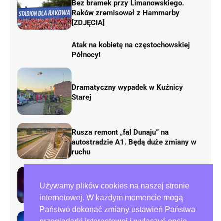
Bez bramek przy Limanowskiego.
Raków zremisował z Hammarby
[ZDJĘCIA]
Atak na kobietę na częstochowskiej
Północy!
Dramatyczny wypadek w Kuźnicy
Starej
Rusza remont „fal Dunaju” na
autostradzie A1. Będą duże zmiany w
ruchu
Tragedia przy ulicy Zana w
Używamy plików cookies na naszej stronie
Częstochowie. Nie żyje mężczyzna
internetowej. W każdym momencie mogą
Państwo dokonać zmiany ustawień Państwa