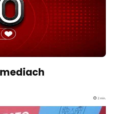
 mediach
2
min.