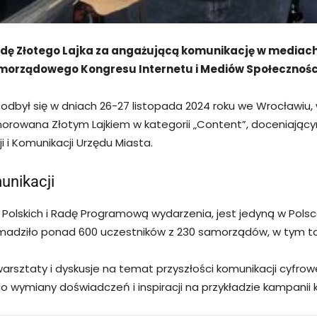
dę Złotego Lajka za angażującą komunikację w mediac
Samorządowego Kongresu Internetu i Mediów Społecznoś
odbył się w dniach 26-27 listopada 2024 roku we Wrocławiu, 
rowana Złotym Lajkiem w kategorii „Content”, doceniającym
i i Komunikacji Urzędu Miasta.
unikacji
Polskich i Radę Programową wydarzenia, jest jedyną w Pols
adziło ponad 600 uczestników z 230 samorządów, w tym tak
ztaty i dyskusje na temat przyszłości komunikacji cyfrowej
o wymiany doświadczeń i inspiracji na przykładzie kampanii 