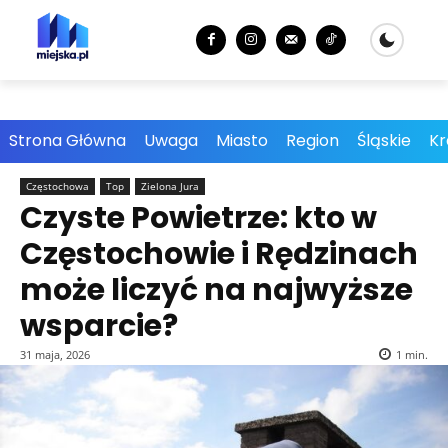
Strona Główna
Uwaga
Miasto
Region
Śląskie
Kr
Częstochowa
Top
Zielona Jura
Czyste Powietrze: kto w
Częstochowie i Rędzinach
może liczyć na najwyższe
wsparcie?
31 maja, 2026
1
min.