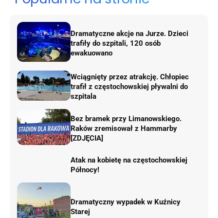
Dramatyczne akcje na Jurze. Dzieci
trafiły do szpitali, 120 osób
ewakuowano
Wciągnięty przez atrakcję. Chłopiec
trafił z częstochowskiej pływalni do
szpitala
Bez bramek przy Limanowskiego.
Raków zremisował z Hammarby
[ZDJĘCIA]
Atak na kobietę na częstochowskiej
Północy!
Dramatyczny wypadek w Kuźnicy
Starej