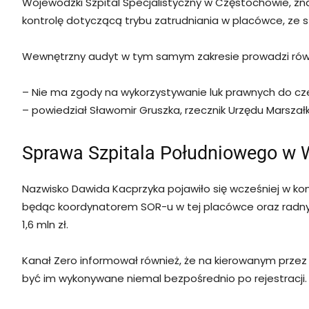
Wojewódzki Szpital Specjalistyczny w Częstochowie, zn
kontrolę dotyczącą trybu zatrudniania w placówce, ze
Wewnętrzny audyt w tym samym zakresie prowadzi równi
– Nie ma zgody na wykorzystywanie luk prawnych do czerpa
– powiedział Sławomir Gruszka, rzecznik Urzędu Marsz
Sprawa Szpitala Południowego w 
Nazwisko Dawida Kacprzyka pojawiło się wcześniej w ko
będąc koordynatorem SOR-u w tej placówce oraz radnym Ko
1,6 mln zł.
Kanał Zero informował również, że na kierowanym przez K
być im wykonywane niemal bezpośrednio po rejestracji.