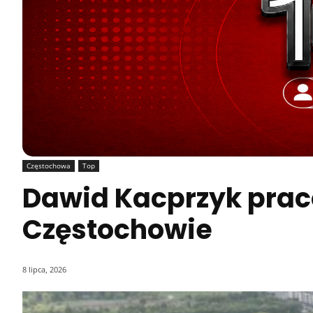
Częstochowa
Top
Dawid Kacprzyk praco
Częstochowie
8 lipca, 2026