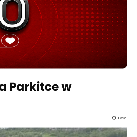
a Parkitce w
1
min.