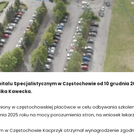
alu Specjalistycznym w Częstochowie od 10 grudnia 202
lika Kawecka.
niony w częstochowskiej placówce w celu odbywania szkolenia
nia 2025 roku na mocy porozumienia stron, na wniosek lekarz
ym w Częstochowie Kacprzyk otrzymał wynagrodzenie zgodne