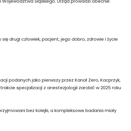
mu Województwa Śląskiego. Urząd prowadzi obecnie
ię drugi człowiek, pacjent, jego dobro, zdrowie i życie
cji podanych jako pierwszy przez Kanał Zero, Kacprzyk,
akcie specjalizacji z anestezjologii zarobić w 2025 roku
 przyjmowani bez kolejki, a kompleksowe badania miały