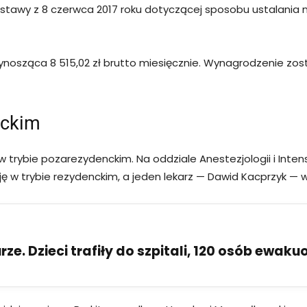
ustawy z 8 czerwca 2017 roku dotyczącej sposobu ustalania
osząca 8 515,02 zł brutto miesięcznie. Wynagrodzenie zosta
nckim
trybie pozarezydenckim. Na oddziale Anestezjologii i Inten
cję w trybie rezydenckim, a jeden lekarz — Dawid Kacprzyk — 
ze. Dzieci trafiły do szpitali, 120 osób ewak