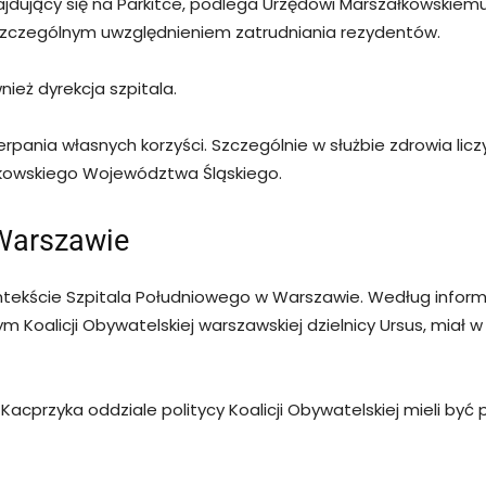
ajdujący się na Parkitce, podlega Urzędowi Marszałkowskie
 szczególnym uwzględnieniem zatrudniania rezydentów.
eż dyrekcja szpitala.
nia własnych korzyści. Szczególnie w służbie zdrowia liczy s
ałkowskiego Województwa Śląskiego.
Warszawie
ntekście Szpitala Południowego w Warszawie. Według informa
alicji Obywatelskiej warszawskiej dzielnicy Ursus, miał w tr
acprzyka oddziale politycy Koalicji Obywatelskiej mieli być