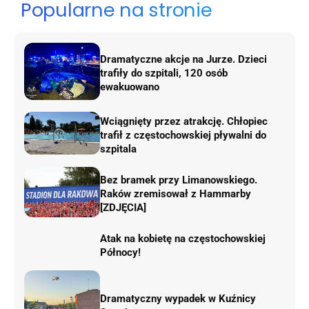
Popularne na stronie
Dramatyczne akcje na Jurze. Dzieci
trafiły do szpitali, 120 osób
ewakuowano
Wciągnięty przez atrakcję. Chłopiec
trafił z częstochowskiej pływalni do
szpitala
Bez bramek przy Limanowskiego.
Raków zremisował z Hammarby
[ZDJĘCIA]
Atak na kobietę na częstochowskiej
Północy!
Dramatyczny wypadek w Kuźnicy