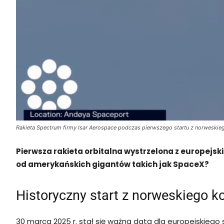
Rakieta Spectrum firmy Isar Aerospace podczas pierwszego startu z norwesk
Pierwsza rakieta orbitalna wystrzelona z europejsk
od amerykańskich gigantów takich jak SpaceX?
Historyczny start z norweskiego
30 marca 2025 r. stał się ważną datą dla europejskiego