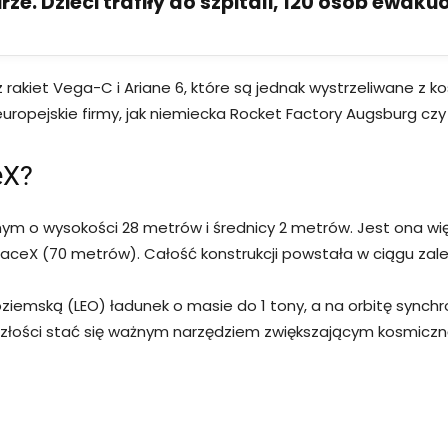
ze. Dzieci trafiły do szpitali, 120 osób ewak
rakiet Vega-C i Ariane 6, które są jednak wystrzeliwane z k
uropejskie firmy, jak niemiecka Rocket Factory Augsburg cz
eX?
o wysokości 28 metrów i średnicy 2 metrów. Jest ona więks
ceX (70 metrów). Całość konstrukcji powstała w ciągu zaled
łoziemską (LEO) ładunek o masie do 1 tony, a na orbitę sync
łości stać się ważnym narzędziem zwiększającym kosmiczną