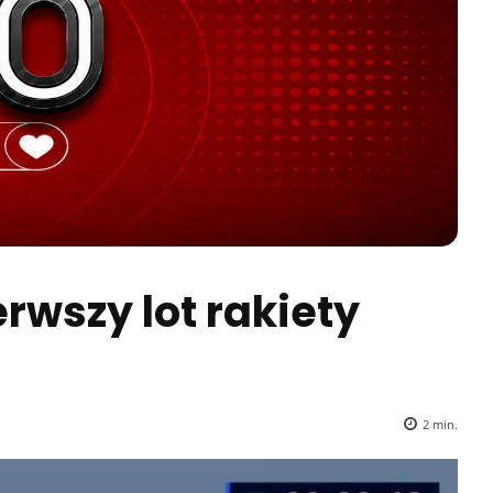
rwszy lot rakiety
2
min.