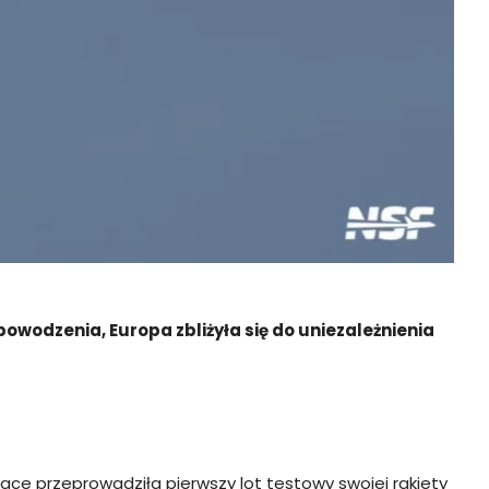
owodzenia, Europa zbliżyła się do uniezależnienia
ace przeprowadziła pierwszy lot testowy swojej rakiety