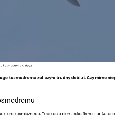
iego kosmodromu Andøya
iego kosmodromu zaliczyła trudny debiut. Czy mimo niep
 kosmodromu
 sektora kosmicznego. Tego dnia niemiecka firma Isar Aerosp