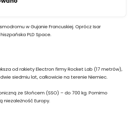
uowano
osmodromu w Gujanie Francuskiej. Oprócz Isar
y hiszpańska PLD Space.
za od rakiety Electron firmy Rocket Lab (17 metrów),
wie siedmiu lat, całkowicie na terenie Niemiec.
hroniczną ze Słońcem (SSO) – do 700 kg. Pomimo
 niezależność Europy.