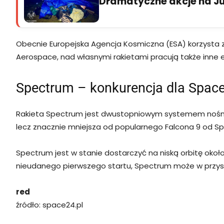
Dramatyczne akcje na Jur
Obecnie Europejska Agencja Kosmiczna (ESA) korzysta z 
Aerospace, nad własnymi rakietami pracują także inne e
Spectrum – konkurencja dla Spac
Rakieta Spectrum jest dwustopniowym systemem nośnym 
lecz znacznie mniejsza od popularnego Falcona 9 od Spa
Spectrum jest w stanie dostarczyć na niską orbitę oko
nieudanego pierwszego startu, Spectrum może w przysz
red
źródło: space24.pl