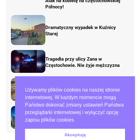
Atak na kobietę na częstochowskiej
Północy!
Dramatyczny wypadek w Kuźnicy
Starej
Tragedia przy ulicy Zana w
Częstochowie. Nie żyje mężczyzna
Rusza remont „fal Dunaju” na
Używamy plików cookies na naszej stronie
autostradzie A1. Będą duże zmiany w
ruchu
internetowej. W każdym momencie mogą
Państwo dokonać zmiany ustawień Państwa
przeglądarki internetowej i wyłączyć opcję
Preparowanie kart w referendum.
zapisu plików cookies.
Zawiadomienia do policji i ABW
Akceptuję