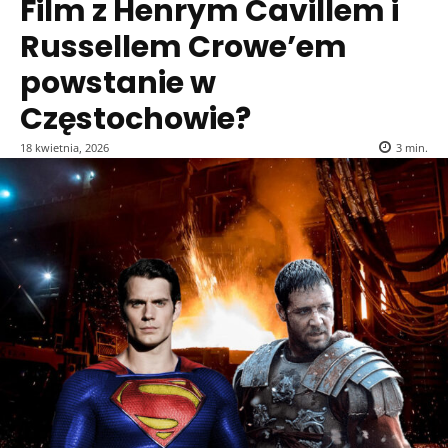
Film z Henrym Cavillem i
Russellem Crowe’em
powstanie w
Częstochowie?
18 kwietnia, 2026
3
min.