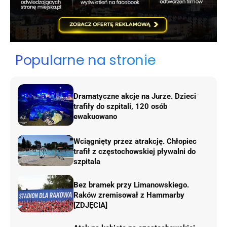
Popularne na stronie
Dramatyczne akcje na Jurze. Dzieci
trafiły do szpitali, 120 osób
ewakuowano
Wciągnięty przez atrakcję. Chłopiec
trafił z częstochowskiej pływalni do
szpitala
Bez bramek przy Limanowskiego.
Raków zremisował z Hammarby
[ZDJĘCIA]