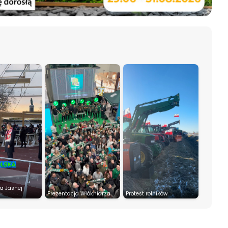
a Jasnej
Prezentacja Włókniarza
Protest rolników