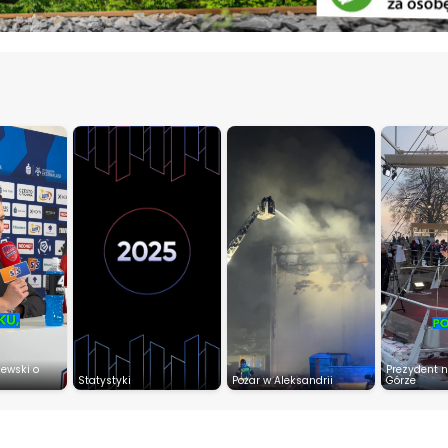
zewski o
Prezydent n
Statystyki
Pożar w Aleksandrii
Górze