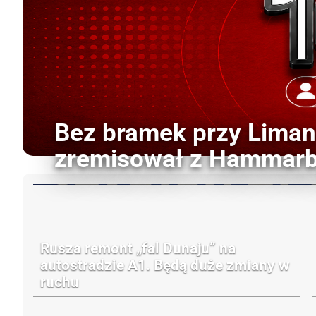
Bez bramek przy Lima
zremisował z Hammarb
Rusza remont „fal Dunaju” na
autostradzie A1. Będą duże zmiany w
ruchu