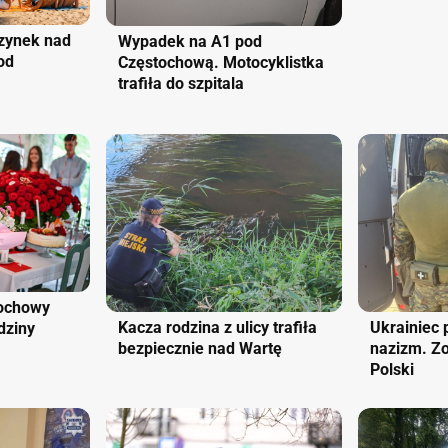
zynek nad
Wypadek na A1 pod
od
Częstochową. Motocyklistka
trafiła do szpitala
tochowy
Kacza rodzina z ulicy trafiła
Ukrainiec
dziny
bezpiecznie nad Wartę
nazizm. Zo
Polski