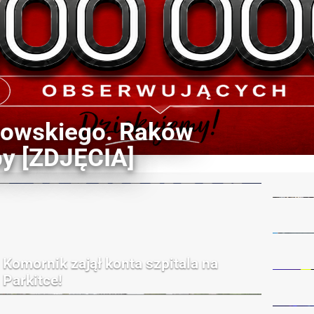
nowskiego. Raków
y [ZDJĘCIA]
Komornik zajął konta szpitala na
Parkitce!