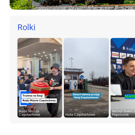
Rolki
Rada Miasta
Michał Świerc
Częstochowa
Huta Częstochowa
Papszunie