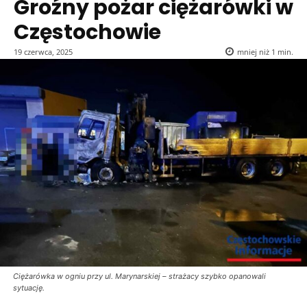
Groźny pożar ciężarówki w
Częstochowie
19 czerwca, 2025
mniej niż 1
min.
Ciężarówka w ogniu przy ul. Marynarskiej – strażacy szybko opanowali
sytuację.