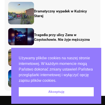
Dramatyczny wypadek w Kuźnicy
Starej
Tragedia przy ulicy Zana w
Częstochowie. Nie żyje mężczyzna
Rusza remont „fal Dunaju” na
Używamy plików cookies na naszej stronie
autostradzie A1. Będą duże zmiany w
ruchu
internetowej. W każdym momencie mogą
Państwo dokonać zmiany ustawień Państwa
przeglądarki internetowej i wyłączyć opcję
Preparowanie kart w referendum.
zapisu plików cookies.
Zawiadomienia do policji i ABW
Akceptuję
O nas – redakcja miejska.pl
Polityka prywatności
Współpraca