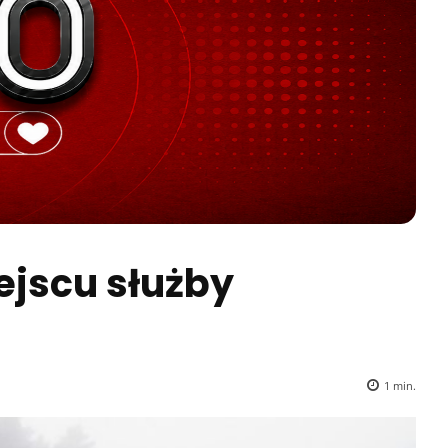
ejscu służby
1
min.