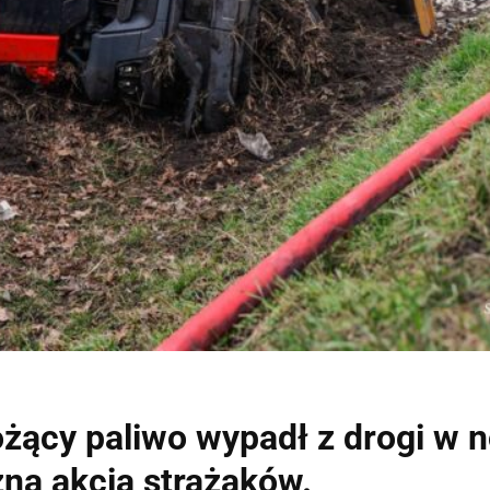
cy paliwo wypadł z drogi w no
zna akcja strażaków.