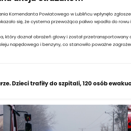
erowania Komendanta Powiatowego w Lublińcu wpłynęło zgło
okazało się, że cysterna przewożąca paliwo wpadła do rowu i
a, który doznał obrażeń głowy i został przetransportowany
ów oleju napędowego i benzyny, co stanowiło poważne zagroże
ze. Dzieci trafiły do szpitali, 120 osób ewak