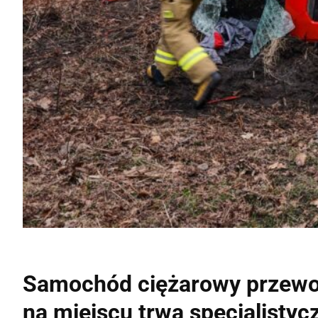
Samochód ciężarowy przewożą
na miejscu trwa specjalistyc