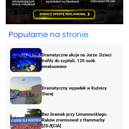
Popularne na stronie
Dramatyczne akcje na Jurze. Dzieci
trafiły do szpitali, 120 osób
ewakuowano
Dramatyczny wypadek w Kuźnicy
Starej
Bez bramek przy Limanowskiego.
Raków zremisował z Hammarby
[ZDJĘCIA]