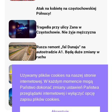
Atak na kobietę na częstochowskiej
Północy!
Tragedia przy ulicy Zana w
Częstochowie. Nie żyje mężczyzna
Rusza remont „fal Dunaju” na
autostradzie A1. Będą duże zmiany w
ruchu
AirShow Rudniki 2026. Dziś finał
Używamy plików cookies na naszej stronie
pokazów lotniczych
internetowej. W każdym momencie mogą
Państwo dokonać zmiany ustawień Państwa
przeglądarki internetowej i wyłączyć opcję
Preparowanie kart w referendum.
zapisu plików cookies.
Zawiadomienia do policji i ABW
Akceptuję