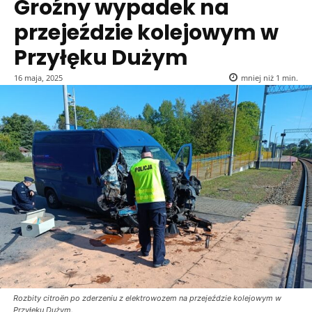
Groźny wypadek na
przejeździe kolejowym w
Przyłęku Dużym
16 maja, 2025
mniej niż 1
min.
Rozbity citroën po zderzeniu z elektrowozem na przejeździe kolejowym w
Przyłęku Dużym.