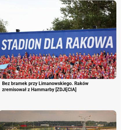
Bez bramek przy Limanowskiego. Raków
zremisował z Hammarby [ZDJĘCIA]