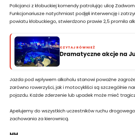
Policjanci z kłobuckiej komendy patrolując ulicę Zadwor
Funkcjonariusze natychmiast podjęli interwencję i zat
powiatu kłobuckiego, stwierdzono prawie 2,5 promila alk
CZYTAJ RÓWNIEŻ
Dramatyczne akcje na Jur
Jazda pod wpływem alkoholu stanowi poważne zagrożenie
zarówno rowerzyści, jak i motocykliści są szczególnie 
pojazdu. Każde zderzenie lub upadek może mieć tragic
Apelujemy do wszystkich uczestników ruchu drogowego 
zachowania za kierownicą.
MM