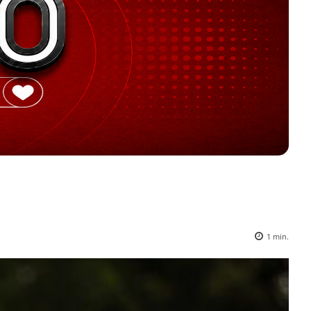
1
min.