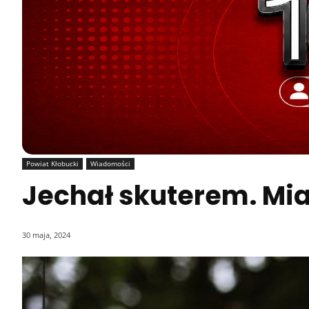
Powiat Kłobucki
Wiadomości
Jechał skuterem. Miał
30 maja, 2024