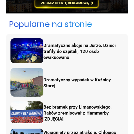
Popularne na stronie
Dramatyczne akcje na Jurze. Dzieci
trafiły do szpitali, 120 osób
ewakuowano
Dramatyczny wypadek w Kuźnicy
Starej
Bez bramek przy Limanowskiego.
Raków zremisował z Hammarby
[ZDJĘCIA]
Wciągnięty przez atrakcję. Chłopiec